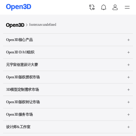
开发者中心
中文简体
控制台
退出登录
footer.nav.undefined
暂无消息
ID
中文繁体
3D模型商城
帐户资产
查看全部
Open3D核心产品
微信登录
使用 ChainID 登录
English
一键快捷登录
Web3数字资产管理工具
账户余额：0元
开发文档
Open3D DAO组织
我的积分：0分
元宇宙创意设计大赛
授权资产
Open3D版权授权市场
版权资产
3D模型定制需求市场
Open3D版权转让市场
DAO组织
Open3D服务市场
DAO收益
设计师&工作室