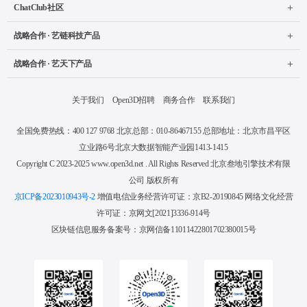
买入订单
ChatClub社区
战略合作 · 艺链科技产品
销售订单
战略合作 · 艺天下产品
需求招标
关于我们
Open3D招聘
商务合作
联系我们
设计师/雇主
全国免费热线：400 127 9768 北京总部：010-86467155 总部地址：北京市昌平区
投标管理
立业路6号北京大数据智能产业园1413-1415
Copyright C 2023-2025 www.open3d.net . All Rights Reserved 北京叁地引擎技术有限
公司 版权所有
3D建模工具
京ICP备2023010943号-2
增值电信业务经营许可证：京B2-20190845 网络文化经营
许可证：京网文[2021]3336-914号
开发者
区块链信息服务备案号：京网信备11011422801702380015号
账号信息